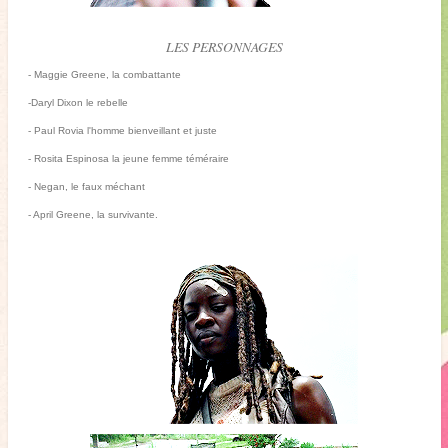
LES PERSONNAGES
- Maggie Greene, la combattante
-Daryl Dixon le rebelle
- Paul Rovia l'homme bienveillant et juste
- Rosita Espinosa la jeune femme téméraire
- Negan, le faux méchant
- April Greene, la survivante.