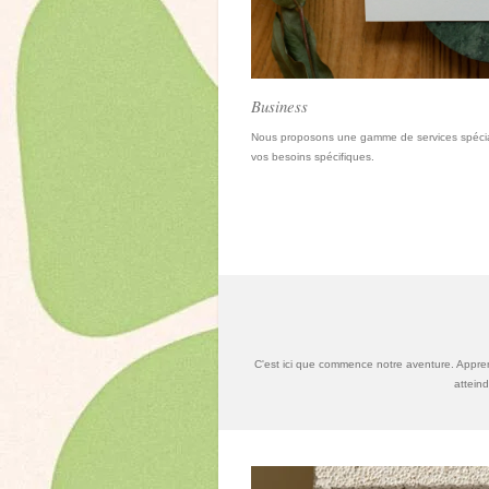
Business
Nous proposons une gamme de services spécia
vos besoins spécifiques.
C'est ici que commence notre aventure. Appren
attein