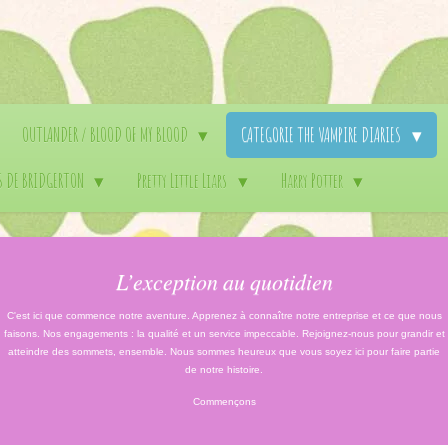
OUTLANDER / BLOOD OF MY BLOOD
CATEGORIE THE VAMPIRE DIARIES
S DE BRIDGERTON
Pretty Little Liars
Harry Potter
L’exception au quotidien
C'est ici que commence notre aventure. Apprenez à connaître notre entreprise et ce que nous
faisons. Nos engagements : la qualité et un service impeccable. Rejoignez-nous pour grandir et
atteindre des sommets, ensemble. Nous sommes heureux que vous soyez ici pour faire partie
de notre histoire.
Commençons