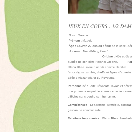
JEUX EN COURS : 1/2 DA
Nom :
Greene
Prénom :
Maggie
Âge :
Environ 22 ans au début de la série, débu
Univers :
The Wa
Origine :
Née et élev
auprès de son père Hershel Greene.
Fam
Glenn Rhee, mère d’un fils no
l’apocalypse zombie, cheffe et figure d’autorité
alliée d’Alexandria et du Royaume.
Personnalité :
Forte, résiliente, loyale et dé
une profonde empathie et une capacité naturelle
difficiles sans perdre son humanité.
Compétences :
Leadership, stratégie, combat au
gestion de communauté.
Relations importantes :
Glenn Rhee, Hershel G