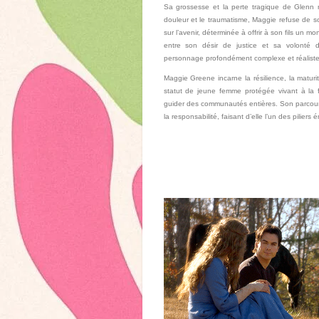
Sa grossesse et la perte tragique de Glenn r
douleur et le traumatisme, Maggie refuse de s
sur l’avenir, déterminée à offrir à son fils un m
entre son désir de justice et sa volonté
personnage profondément complexe et réaliste
Maggie Greene incarne la résilience, la maturit
statut de jeune femme protégée vivant à la 
guider des communautés entières. Son parcours
la responsabilité, faisant d’elle l’un des pilier