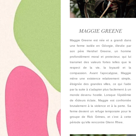
MAGGIE GREENE
Maggie Greene est née et a grandi dans
une ferme isolée en Géorgie, élevée par
son père Hershel Greene, un homme
profondément moral et protecteur, qui lui
transmet des valeurs fortes telles que le
respect de la vie, la loyauté et la
compassion. Avant l’apocalypse, Maggie
mène une existence relativement simple,
éloignée des grandes villes, ce qui l’aide
par la suite à s’adapter plus facilement à un
monde devenu hostile. Lorsque l’épidémie
de rôdeurs éclate, Maggie est confrontée
brutalement à la violence et à la perte. Sa
ferme devient un refuge temporaire pour le
groupe de Rick Grimes, et c’est à cette
période qu’elle rencontre Glenn Rhee.