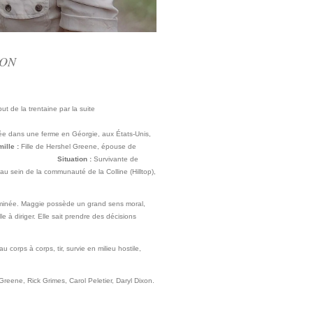
MON
t de la trentaine par la suite
lking Dead
ée dans une ferme en Géorgie, aux États-Unis,
ille :
Fille de Hershel Greene, épouse de
mmé Hershel.
Situation :
Survivante de
 au sein de la communauté de la Colline (Hilltop),
terminée. Maggie possède un grand sens moral,
 à diriger. Elle sait prendre des décisions
 corps à corps, tir, survie en milieu hostile,
reene, Rick Grimes, Carol Peletier, Daryl Dixon.