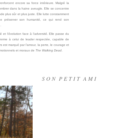
enforcent encore sa force intérieure. Malgré la
ombrer dans la haine aveugle. Elle se concentre
onde plus sûr et plus juste. Elle lutte constamment
 de préserver son humanité, ce qui rend son
.
é et l’évolution face à l’adversité. Elle passe du
ferme à celui de leader respectée, capable de
 est marqué par l’amour, la perte, le courage et
s émotionnels et moraux de
The Walking Dead
.
S O N P E T I T A M I