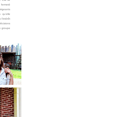
t fermeté
rigeants
 qu’elle
l’intérêt
écisions
u groupe