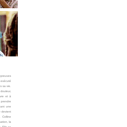
épreuves
 exécuté
s sa vie.
douleur,
vre et à
à prendre
ppant une
e devient
 Colline
sation, la
. Elle se