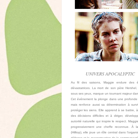
UNIVERS APOCALYPTIC
Au fil des saisons, Maggie endure des 
dévastatrices. La mort de son père Hershel,
sous ses yeux, marque un tournant majeur dan
Cet événement la plonge dans une profonde 
mais renforce aussi sa détermination à survi
protéger les siens. Elle apprend à se battre, 
des décisions difficiles et à diriger, dévelo
autorité naturelle qui inspire le respect. Maggi
progressivement une cheffe reconnue. À la
(Hilltop), elle joue un rôle central dans l’organi
défense et la reconstruction de la communauté