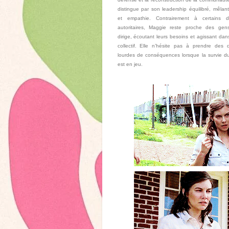
distingue par son leadership équilibré, mêlan
et empathie. Contrairement à certains di
autoritaires, Maggie reste proche des gens
dirige, écoutant leurs besoins et agissant dans 
collectif. Elle n’hésite pas à prendre des d
lourdes de conséquences lorsque la survie d
est en jeu.